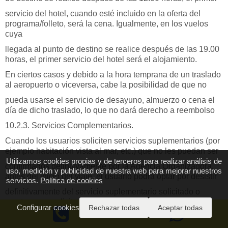
servicio del hotel, cuando esté incluido en la oferta del
programa/folleto, será la cena. Igualmente, en los vuelos
cuya
llegada al punto de destino se realice después de las 19.00
horas, el primer servicio del hotel será el alojamiento.
En ciertos casos y debido a la hora temprana de un traslado
al aeropuerto o viceversa, cabe la posibilidad de que no
pueda usarse el servicio de desayuno, almuerzo o cena el
día de dicho traslado, lo que no dará derecho a reembolso
10.2.3. Servicios Complementarios.
Cuando los usuarios soliciten servicios suplementarios (por
ejemplo habitación vista al mar, etc.) que no les puedan ser
Utilizamos cookies propias y de terceros para realizar análisis de
confirmados definitivamente por la Agencia Organizadora,
uso, medición y publicidad de nuestra web para mejorar nuestros
antes del inicio del viaje, el usuario podrá optar por desistir
servicios.
Política de cookies
definitivamente del servicio suplementario solicitado o
mantener su solicitud a la espera de que tales servicios
Configurar cookies
Rechazar todas
Aceptar todas
puedan
finalmente serle prestados.