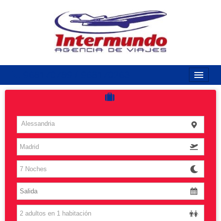
968170789 / 968170263
Inicio
Costas
Alessandria
Vuelos
Islas
Caribe
Grandes Viajes