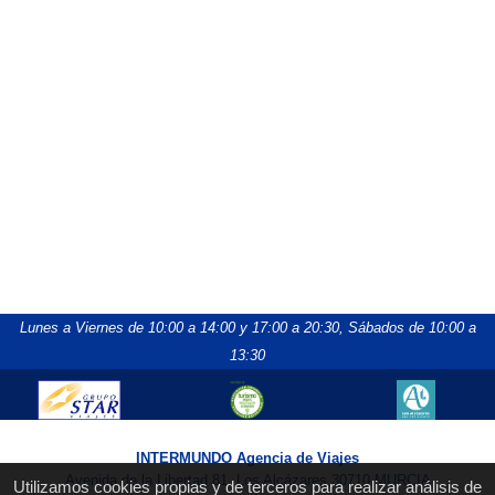
Lunes a Viernes de 10:00 a 14:00 y 17:00 a 20:30,
Sábados de 10:00 a
13:30
INTERMUNDO Agencia de Viajes
Avenida de la Libertad 81, Los Alcázares 30710 MURCIA
Utilizamos cookies propias y de terceros para realizar análisis de