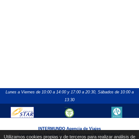
Lunes a Viernes de 10:00 a 14:00 y 17:00 a 20:30,
Sábados de 10:00 a
13:30
INTERMUNDO Agencia de Viajes
Avenida de la Libertad 81, Los Alcázares 30710 MURCIA
Utilizamos cookies propias y de terceros para realizar análisis de