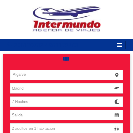
968170789 / 968170263
Inicio
Costas
Algarve
Vuelos
Islas
Caribe
Grandes Viajes