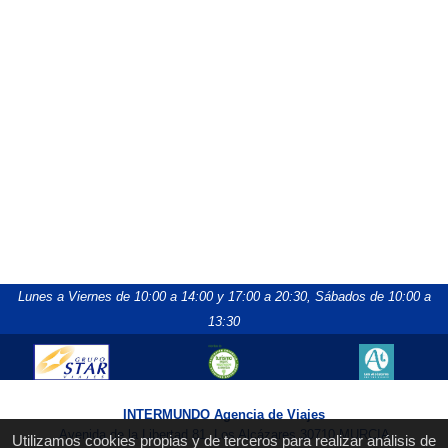
Lunes a Viernes de 10:00 a 14:00 y 17:00 a 20:30,
Sábados de 10:00 a
13:30
INTERMUNDO Agencia de Viajes
Avenida de la Libertad 81, Los Alcázares 30710 MURCIA
Utilizamos cookies propias y de terceros para realizar análisis de