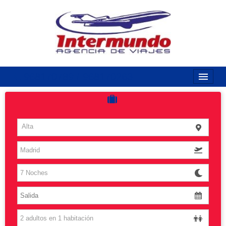
968170789 / 968170263
Inicio
Costas
Alta
Vuelos
Islas
Caribe
Grandes Viajes