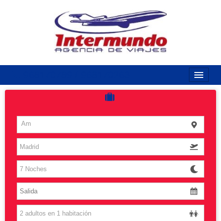
968170789 / 968170263
Inicio
Costas
Am
Vuelos
Islas
Caribe
Grandes Viajes