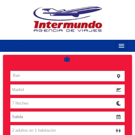
968170789 / 968170263
Inicio
Costas
Bari
Vuelos
Islas
Caribe
Grandes Viajes