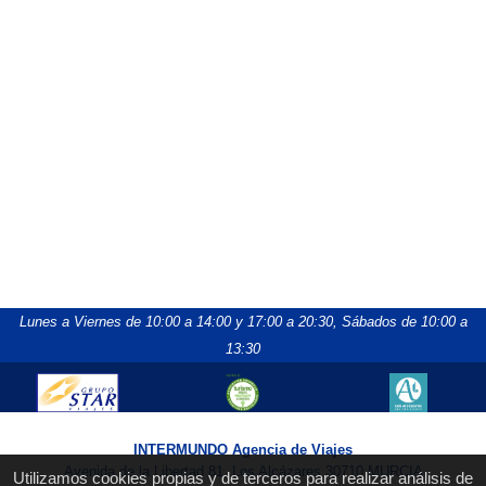
Lunes a Viernes de 10:00 a 14:00 y 17:00 a 20:30,
Sábados de 10:00 a
13:30
INTERMUNDO Agencia de Viajes
Avenida de la Libertad 81, Los Alcázares 30710 MURCIA
Utilizamos cookies propias y de terceros para realizar análisis de