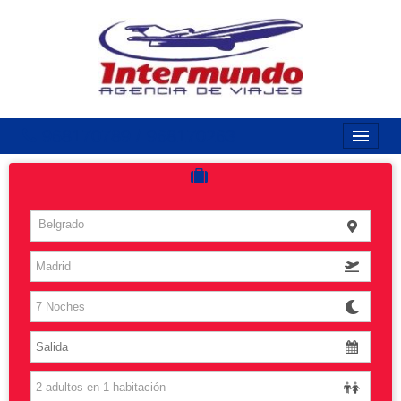
968170789 / 968170263
Inicio
Costas
Belgrado
Vuelos
Islas
Caribe
Grandes Viajes