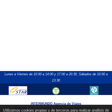
Lunes a Viernes de 10:00 a 14:00 y 17:00 a 20:30,
Sábados de 10:00 a
13:30
INTERMUNDO Agencia de Viajes
Avenida de la Libertad 81, Los Alcázares 30710 MURCIA
Utilizamos cookies propias y de terceros para realizar análisis de