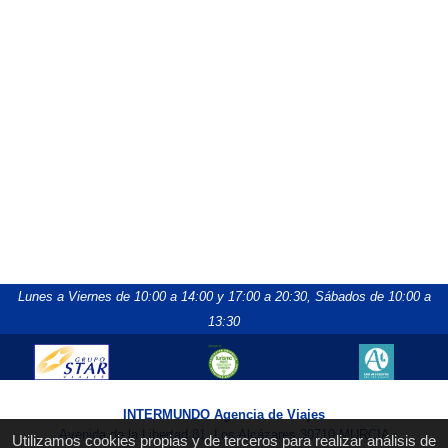
Lunes a Viernes de 10:00 a 14:00 y 17:00 a 20:30,
Sábados de 10:00 a
13:30
INTERMUNDO Agencia de Viajes
Avenida de la Libertad 81, Los Alcázares 30710 MURCIA
Utilizamos cookies propias y de terceros para realizar análisis de