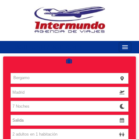
968170789 / 968170263
Inicio
Costas
Bergamo
Vuelos
Islas
Caribe
Grandes Viajes