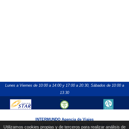
Lunes a Viernes de 10:00 a 14:00 y 17:00 a 20:30,
Sábados de 10:00 a
13:30
INTERMUNDO Agencia de Viajes
Avenida de la Libertad 81, Los Alcázares 30710 MURCIA
Utilizamos cookies propias y de terceros para realizar análisis de