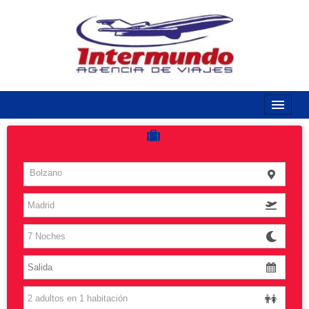
968170789 / 968170263
Inicio
Costas
Bolzano
Vuelos
Islas
Caribe
Grandes Viajes