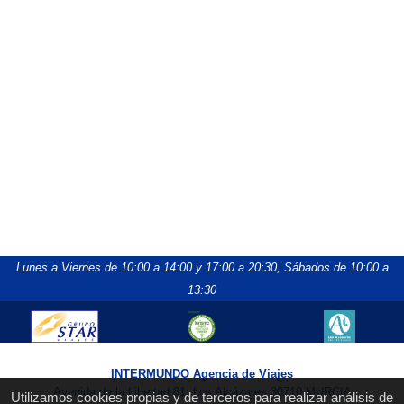
Lunes a Viernes de 10:00 a 14:00 y 17:00 a 20:30,
Sábados de 10:00 a
13:30
INTERMUNDO Agencia de Viajes
Avenida de la Libertad 81, Los Alcázares 30710 MURCIA
Utilizamos cookies propias y de terceros para realizar análisis de