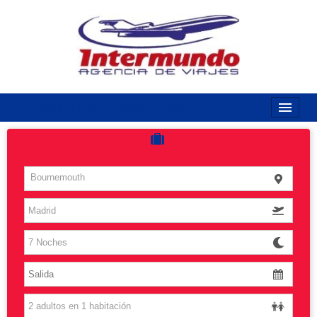
968170789 / 968170263
Inicio
Costas
Bournemouth
Vuelos
Islas
Caribe
Grandes Viajes