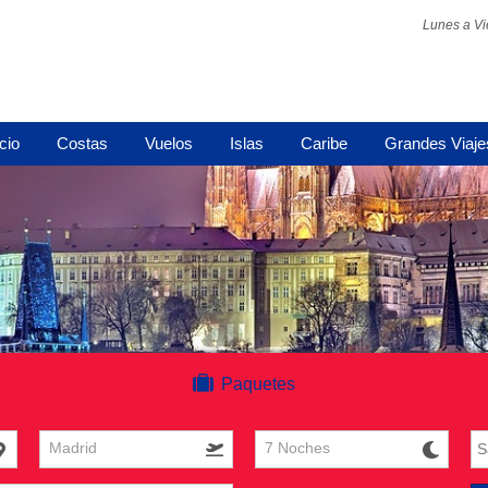
Lunes a Vi
icio
Costas
Vuelos
Islas
Caribe
Grandes Viaje
Paquetes
Madrid
7 Noches