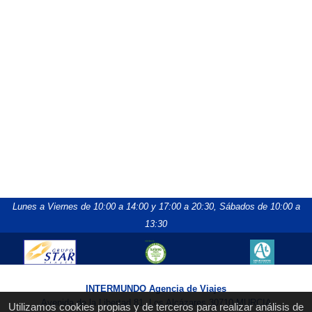
Lunes a Viernes de 10:00 a 14:00 y 17:00 a 20:30,
Sábados de 10:00 a
13:30
INTERMUNDO Agencia de Viajes
Avenida de la Libertad 81, Los Alcázares 30710 MURCIA
Utilizamos cookies propias y de terceros para realizar análisis de