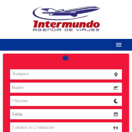
968170789 / 968170263
Inicio
Costas
Budapest
Vuelos
Islas
Caribe
Grandes Viajes