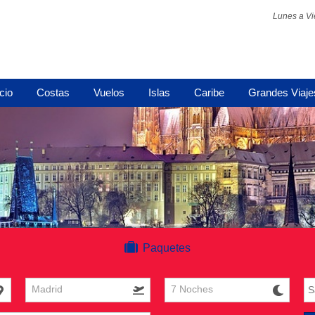
Lunes a Vi
icio
Costas
Vuelos
Islas
Caribe
Grandes Viaje
Paquetes
Madrid
7 Noches