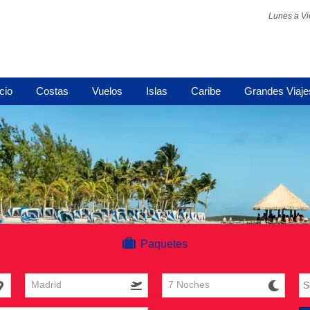
Lunes a Vi
icio
Costas
Vuelos
Islas
Caribe
Grandes Viaje
Paquetes
Madrid
7 Noches