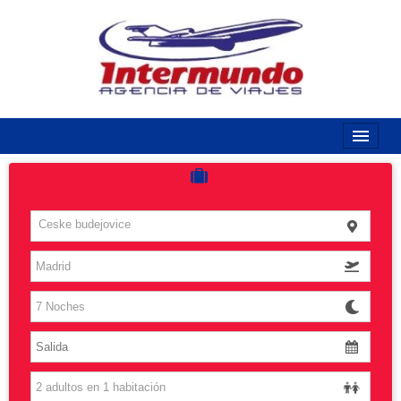
968170789 / 968170263
Inicio
Costas
Ceske budejovice
Vuelos
Islas
Caribe
Grandes Viajes