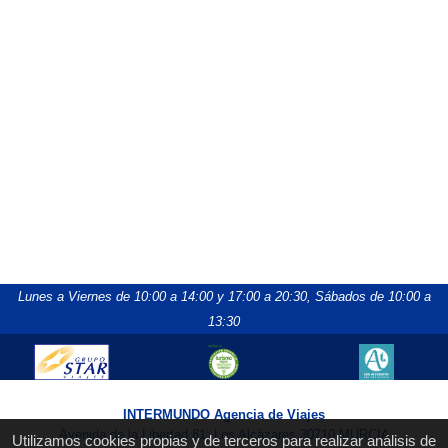
Lunes a Viernes de 10:00 a 14:00 y 17:00 a 20:30,
Sábados de 10:00 a
13:30
INTERMUNDO Agencia de Viajes
Avenida de la Libertad 81, Los Alcázares 30710 MURCIA
Utilizamos cookies propias y de terceros para realizar análisis de