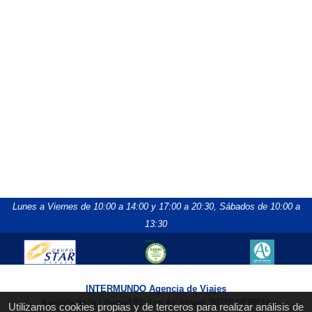
Lunes a Viernes de 10:00 a 14:00 y 17:00 a 20:30,
Sábados de 10:00 a
13:30
INTERMUNDO Agencia de Viajes
Avenida de la Libertad 81, Los Alcázares 30710 MURCIA
Utilizamos cookies propias y de terceros para realizar análisis de