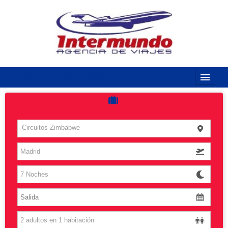
968170789 / 968170263
Inicio
Costas
Circuitos Zimbabwe
Vuelos
Islas
Caribe
Grandes Viajes