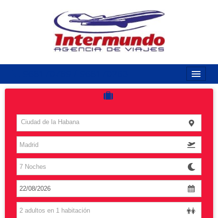
968170789 / 968170263
Inicio
Costas
Ciudad de la Habana
Vuelos
Islas
Caribe
Grandes Viajes