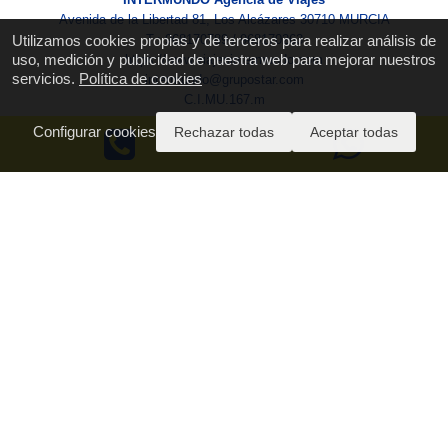
Avenida de la Libertad 81, Los Alcázares 30710 MURCIA
T.: 968170789 / 968170263
Utilizamos cookies propias y de terceros para realizar análisis de
uso, medición y publicidad de nuestra web para mejorar nuestros
https://www.viajesintermundo.com
servicios.
Política de cookies
intermundo@grupostar.com
C.I.MU.167.m
Configurar cookies
Rechazar todas
Aceptar todas
Quiénes Somos
Aviso Legal