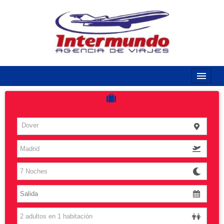
968170789 / 968170263
Inicio
Costas
Dover
Vuelos
Islas
Caribe
Grandes Viajes