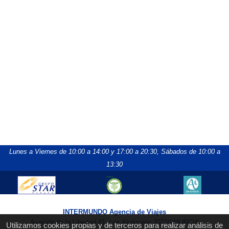
Lunes a Viernes de 10:00 a 14:00 y 17:00 a 20:30,
Sábados de 10:00 a
13:30
INTERMUNDO Agencia de Viajes
Avenida de la Libertad 81, Los Alcázares 30710 MURCIA
Utilizamos cookies propias y de terceros para realizar análisis de