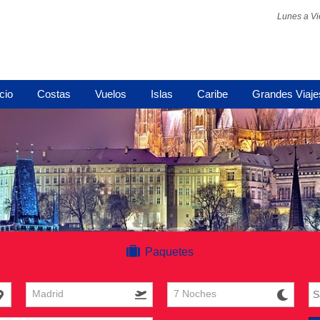
Lunes a Vi
icio
Costas
Vuelos
Islas
Caribe
Grandes Viaje
Paquetes
Madrid
7 Noches