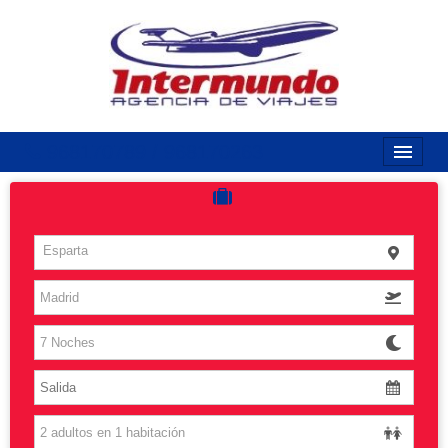
968170789 / 968170263
Inicio
Costas
Esparta
Vuelos
Islas
Caribe
Grandes Viajes