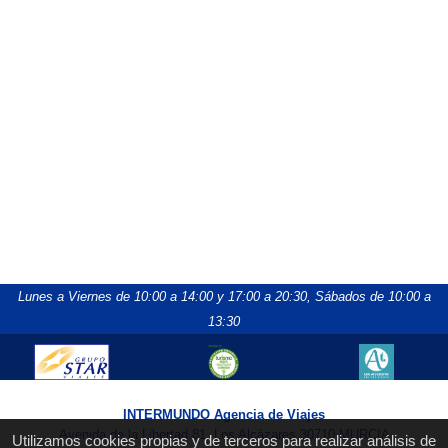
Lunes a Viernes de 10:00 a 14:00 y 17:00 a 20:30,
Sábados de 10:00 a
13:30
INTERMUNDO Agencia de Viajes
Avenida de la Libertad 81, Los Alcázares 30710 MURCIA
Utilizamos cookies propias y de terceros para realizar análisis de