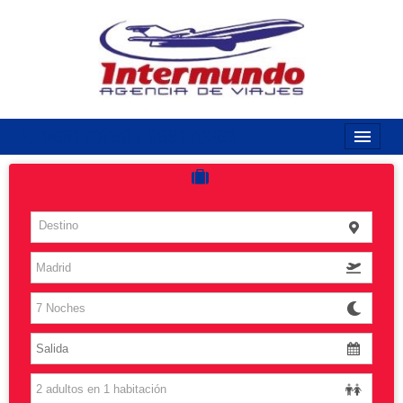
968170789 / 968170263
Inicio
Costas
Destino
Vuelos
Islas
Caribe
Grandes Viajes