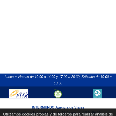
Lunes a Viernes de 10:00 a 14:00 y 17:00 a 20:30,
Sábados de 10:00 a
13:30
INTERMUNDO Agencia de Viajes
Avenida de la Libertad 81, Los Alcázares 30710 MURCIA
Utilizamos cookies propias y de terceros para realizar análisis de