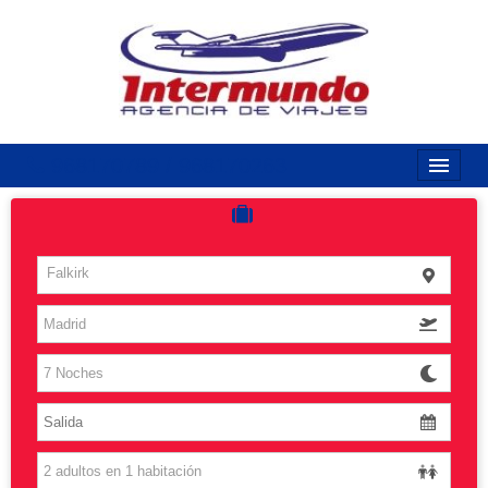
968170789 / 968170263
Inicio
Costas
Falkirk
Vuelos
Islas
Caribe
Grandes Viajes