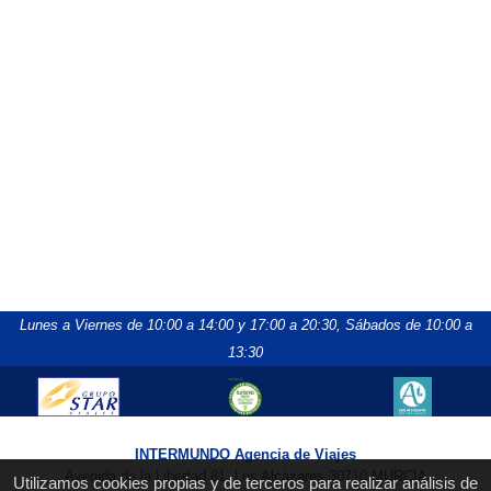
Lunes a Viernes de 10:00 a 14:00 y 17:00 a 20:30,
Sábados de 10:00 a
13:30
INTERMUNDO Agencia de Viajes
Avenida de la Libertad 81, Los Alcázares 30710 MURCIA
Utilizamos cookies propias y de terceros para realizar análisis de