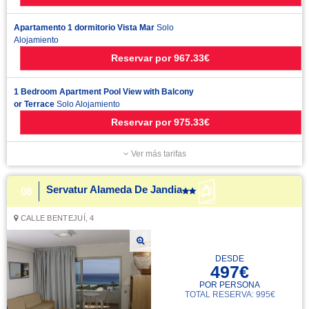
Apartamento 1 dormitorio Vista Mar
Solo
Alojamiento
Reservar
por
967.33€
1 Bedroom Apartment Pool View with Balcony
or Terrace
Solo Alojamiento
Reservar
por
975.33€
Ver más tarifas
Servatur Alameda De Jandia
08
CALLE BENTEJUÍ, 4
DESDE
497€
POR PERSONA
TOTAL RESERVA: 995€