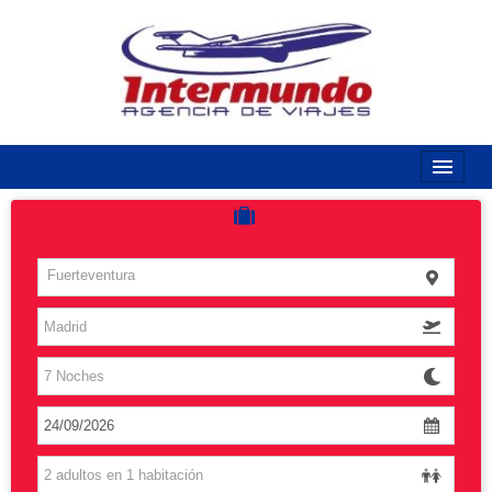
968170789 / 968170263
Inicio
Costas
Fuerteventura
Vuelos
Islas
Caribe
Grandes Viajes