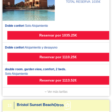
TOTAL RESERVA: 1035€
Doble confort
Solo Alojamiento
Reservar
por
1035.25€
Doble confort
Alojamiento y desayuno
Reservar
por
1110.25€
double room. garden view, comfort, 2 beds.
Solo Alojamiento
Reservar
por
1113.52€
Ver más tarifas
Bristol Sunset Beach
Otros
13