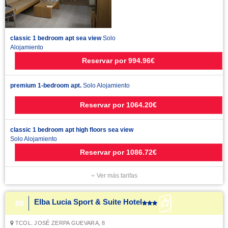
classic 1 bedroom apt sea view
Solo
Alojamiento
Reservar
por
994.96€
premium 1-bedroom apt.
Solo Alojamiento
Reservar
por
1064.20€
classic 1 bedroom apt high floors sea view
Solo Alojamiento
Reservar
por
1086.72€
Ver más tarifas
Elba Lucia Sport & Suite Hotel
09
TCOL. JOSÉ ZERPA GUEVARA, 8