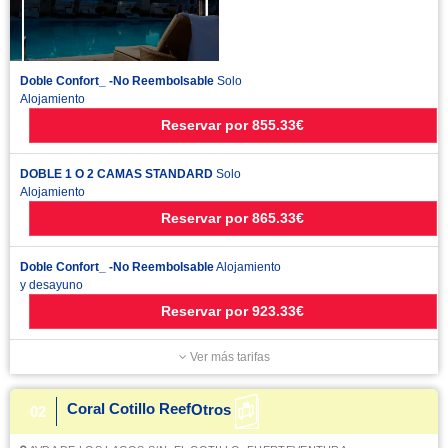
Doble Confort_ -No Reembolsable
Solo
Alojamiento
Reservar
por
855.33€
DOBLE 1 O 2 CAMAS STANDARD
Solo
Alojamiento
Reservar
por
865.33€
Doble Confort_ -No Reembolsable
Alojamiento
y desayuno
Reservar
por
923.33€
Ver más tarifas
Coral Cotillo Reef
Otros
02