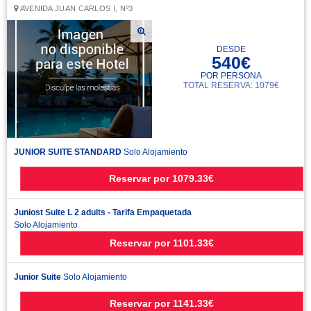
AVENIDA JUAN CARLOS I, Nº3
DESDE
540€
POR PERSONA
TOTAL RESERVA: 1079€
JUNIOR SUITE STANDARD
Solo Alojamiento
Reservar
por
1079.33€
Juniost Suite L 2 adults - Tarifa Empaquetada
Solo Alojamiento
Reservar
por
1101.33€
Junior Suite
Solo Alojamiento
Reservar
por
1141.33€