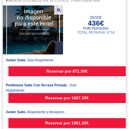
AVDA DE LOS LAGOS S/N. EL COTILLO. FUERTEVENTURA
DESDE
436€
POR PERSONA
TOTAL RESERVA: 871€
Junior Suite.
Solo Alojamiento
Reservar
por
871.33€
Penthouse Suite Con Terraza Privada .
Solo
Alojamiento
Reservar
por
1027.33€
Junior Suite.
Alojamiento y desayuno
Reservar
por
1061.33€