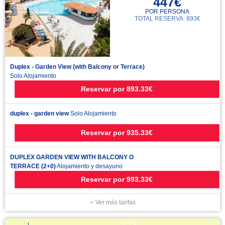
447€
POR PERSONA
TOTAL RESERVA: 893€
Duplex - Garden View (with Balcony or Terrace)
Solo Alojamiento
Reservar
por
893.33€
duplex - garden view
Solo Alojamiento
Reservar
por
935.33€
DUPLEX GARDEN VIEW WITH BALCONY O
TERRACE (2+0)
Alojamiento y desayuno
Reservar
por
993.33€
Ver más tarifas