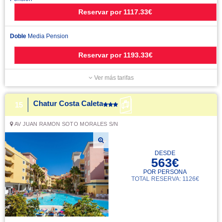
Reservar
por
1117.33€
Doble
Media Pension
Reservar
por
1193.33€
Ver más tarifas
Chatur Costa Caleta
15
AV JUAN RAMON SOTO MORALES S/N
DESDE
563€
POR PERSONA
TOTAL RESERVA: 1126€