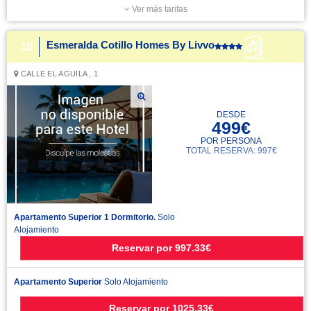
Ver más tarifas
Esmeralda Cotillo Homes By Livvo
10
CALLE EL AGUILA , 1
DESDE
499€
POR PERSONA
TOTAL RESERVA: 997€
Apartamento Superior 1 Dormitorio.
Solo
Alojamiento
Reservar
por
997.33€
Apartamento Superior
Solo Alojamiento
Reservar
por
1025.33€