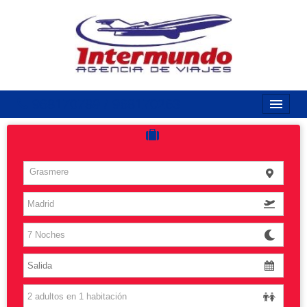
968170789 / 968170263
Inicio
Costas
Grasmere
Vuelos
Islas
Caribe
Grandes Viajes