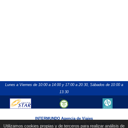
Lunes a Viernes de 10:00 a 14:00 y 17:00 a 20:30,
Sábados de 10:00 a
13:30
INTERMUNDO Agencia de Viajes
Avenida de la Libertad 81, Los Alcázares 30710 MURCIA
Utilizamos cookies propias y de terceros para realizar análisis de