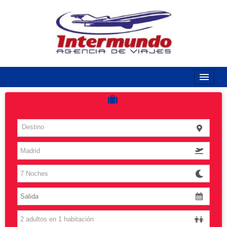
968170789 / 968170263
Inicio
Costas
Destino
Vuelos
Islas
Caribe
Grandes Viajes