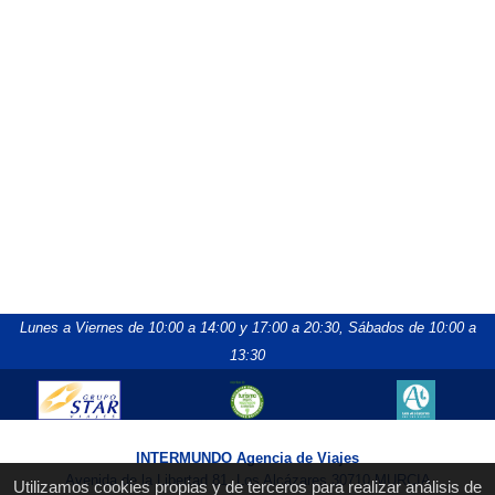
Lunes a Viernes de 10:00 a 14:00 y 17:00 a 20:30,
Sábados de 10:00 a
13:30
INTERMUNDO Agencia de Viajes
Avenida de la Libertad 81, Los Alcázares 30710 MURCIA
Utilizamos cookies propias y de terceros para realizar análisis de