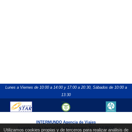
Lunes a Viernes de 10:00 a 14:00 y 17:00 a 20:30,
Sábados de 10:00 a
13:30
INTERMUNDO Agencia de Viajes
Avenida de la Libertad 81, Los Alcázares 30710 MURCIA
Utilizamos cookies propias y de terceros para realizar análisis de