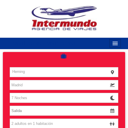
968170789 / 968170263
Inicio
Costas
Herning
Vuelos
Islas
Caribe
Grandes Viajes