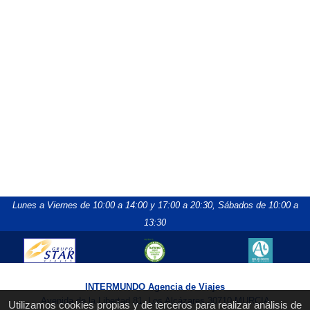
Lunes a Viernes de 10:00 a 14:00 y 17:00 a 20:30,
Sábados de 10:00 a
13:30
INTERMUNDO Agencia de Viajes
Avenida de la Libertad 81, Los Alcázares 30710 MURCIA
Utilizamos cookies propias y de terceros para realizar análisis de