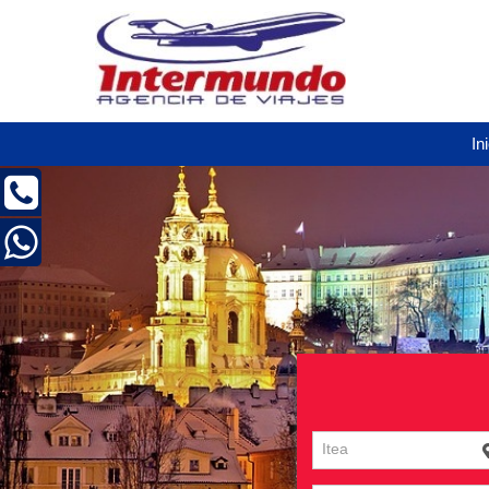
In
Itea