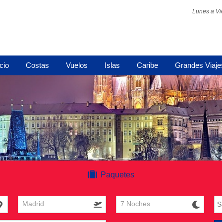
Lunes a Vi
icio
Costas
Vuelos
Islas
Caribe
Grandes Viaje
Paquetes
Madrid
7 Noches