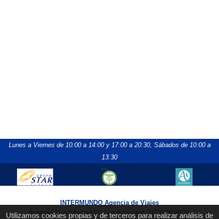
Lunes a Viernes de 10:00 a 14:00 y 17:00 a 20:30,
Sábados de 10:00 a
13:30
INTERMUNDO Agencia de Viajes
Avenida de la Libertad 81, Los Alcázares 30710 MURCIA
Utilizamos cookies propias y de terceros para realizar análisis de