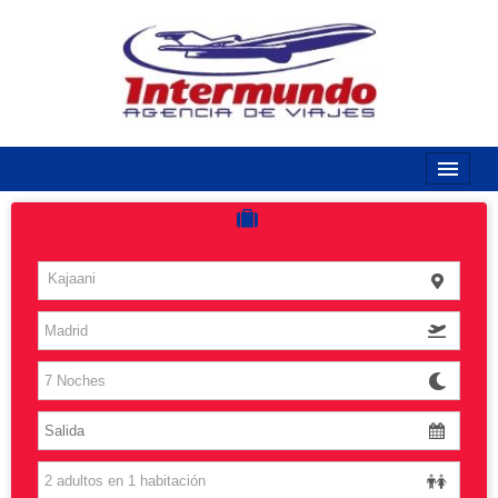
968170789 / 968170263
Inicio
Costas
Kajaani
Vuelos
Islas
Caribe
Grandes Viajes