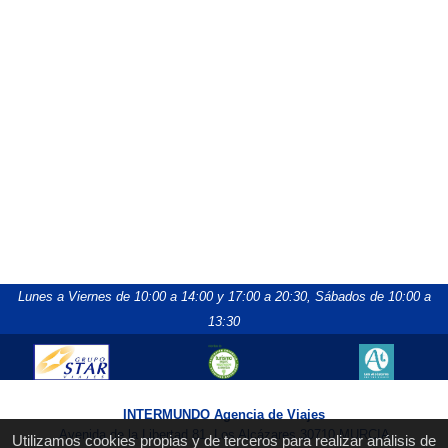
Lunes a Viernes de 10:00 a 14:00 y 17:00 a 20:30,
Sábados de 10:00 a
13:30
INTERMUNDO Agencia de Viajes
Avenida de la Libertad 81, Los Alcázares 30710 MURCIA
Utilizamos cookies propias y de terceros para realizar análisis de