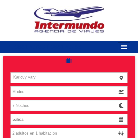
968170789 / 968170263
Inicio
Costas
Karlovy vary
Vuelos
Islas
Caribe
Grandes Viajes