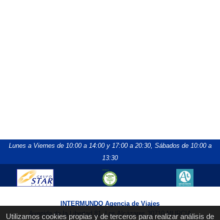
Lunes a Viernes de 10:00 a 14:00 y 17:00 a 20:30,
Sábados de 10:00 a
13:30
INTERMUNDO Agencia de Viajes
Avenida de la Libertad 81, Los Alcázares 30710 MURCIA
Utilizamos cookies propias y de terceros para realizar análisis de