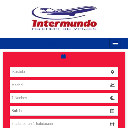
968170789 / 968170263
Inicio
Costas
Kastela
Vuelos
Islas
Caribe
Grandes Viajes