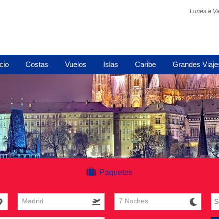
Lunes a Vi
icio
Costas
Vuelos
Islas
Caribe
Grandes Viaje
Paquetes
Madrid
7 Noches