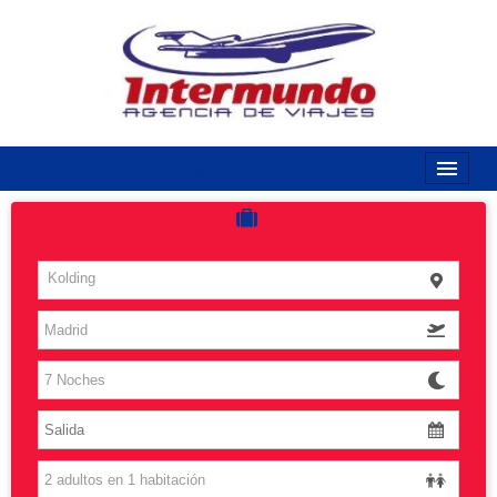
968170789 / 968170263
Inicio
Costas
Kolding
Vuelos
Islas
Caribe
Grandes Viajes