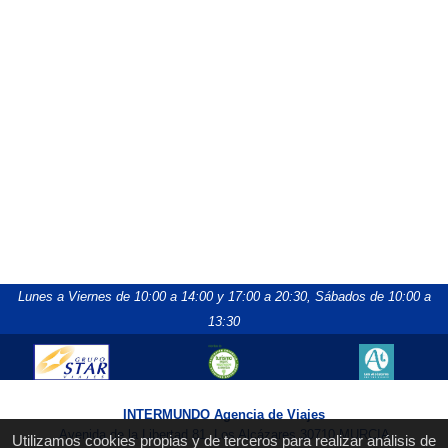
Lunes a Viernes de 10:00 a 14:00 y 17:00 a 20:30,
Sábados de 10:00 a
13:30
INTERMUNDO Agencia de Viajes
Avenida de la Libertad 81, Los Alcázares 30710 MURCIA
Utilizamos cookies propias y de terceros para realizar análisis de