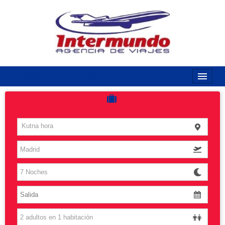
968170789 / 968170263
Inicio
Costas
Kutna hora
Vuelos
Islas
Caribe
Grandes Viajes