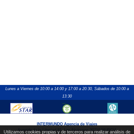
Lunes a Viernes de 10:00 a 14:00 y 17:00 a 20:30,
Sábados de 10:00 a
13:30
INTERMUNDO Agencia de Viajes
Avenida de la Libertad 81, Los Alcázares 30710 MURCIA
Utilizamos cookies propias y de terceros para realizar análisis de