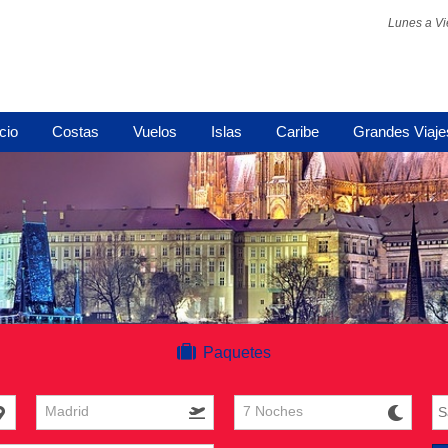
Lunes a Vi
icio
Costas
Vuelos
Islas
Caribe
Grandes Viaje
Paquetes
Madrid
7 Noches