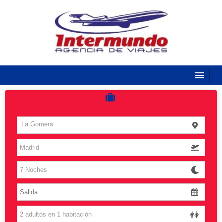
968170789 / 968170263
Inicio
Costas
La Gomera
Vuelos
Islas
Caribe
Grandes Viajes