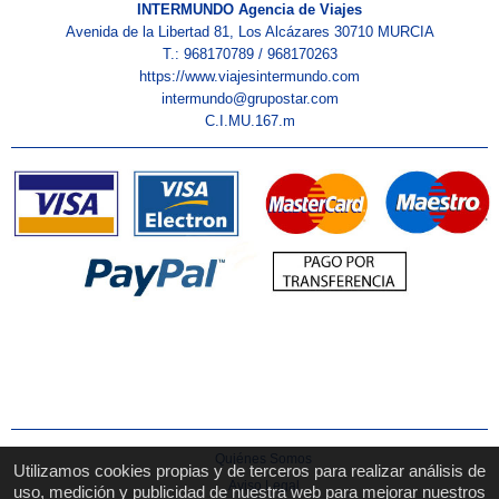
INTERMUNDO Agencia de Viajes
Avenida de la Libertad 81, Los Alcázares 30710 MURCIA
T.: 968170789 / 968170263
https://www.viajesintermundo.com
intermundo@grupostar.com
C.I.MU.167.m
Quiénes Somos
Utilizamos cookies propias y de terceros para realizar análisis de
Aviso Legal
uso, medición y publicidad de nuestra web para mejorar nuestros