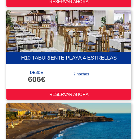
RESERVAR AHORA
H10 TABURIENTE PLAYA 4 ESTRELLAS
DESDE
7 noches
606€
RESERVAR AHORA