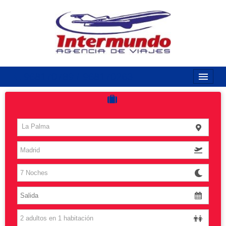
968170789 / 968170263
Inicio
Costas
La Palma
Vuelos
Islas
Caribe
Grandes Viajes