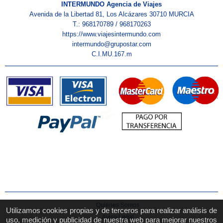
INTERMUNDO Agencia de Viajes
Avenida de la Libertad 81, Los Alcázares 30710 MURCIA
T.: 968170789 / 968170263
https://www.viajesintermundo.com
intermundo@grupostar.com
C.I.MU.167.m
Quiénes Somos
Utilizamos cookies propias y de terceros para realizar análisis de
Aviso Legal
uso, medición y publicidad de nuestra web para mejorar nuestros