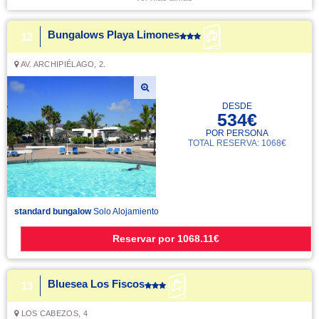
Bungalows Playa Limones
12
AV. ARCHIPIÉLAGO, 2.
DESDE
534€
POR PERSONA
TOTAL RESERVA: 1068€
standard bungalow
Solo Alojamiento
Reservar
por
1068.11€
Bluesea Los Fiscos
13
LOS CABEZOS, 4