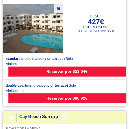
DESDE
427€
POR PERSONA
TOTAL RESERVA: 853€
standard studio (balcony or terrace)
Solo
Alojamiento
Reservar
por
853.04€
double apartment (balcony or terrace)
Solo
Alojamiento
Reservar
por
860.92€
Cay Beach Sun
04
CALLE DE LA BREÑA