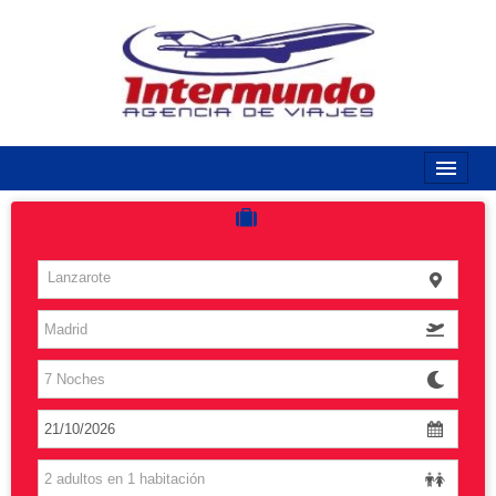
968170789 / 968170263
Inicio
Costas
Lanzarote
Vuelos
Islas
Caribe
Grandes Viajes