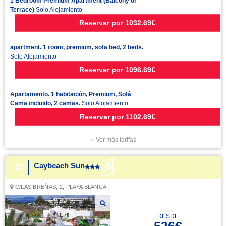
1 Bedroom Premium Apartment (Balcony or
Terrace)
Solo Alojamiento
Reservar
por
1032.69€
apartment. 1 room, premium, sofa bed, 2 beds.
Solo Alojamiento
Reservar
por
1096.69€
Apartamento. 1 habitación, Premium, Sofá
Cama incluido, 2 camas.
Solo Alojamiento
Reservar
por
1102.69€
Ver más tarifas
Caybeach Sun
07
C/LAS BREÑAS, 2, PLAYA BLANCA
DESDE