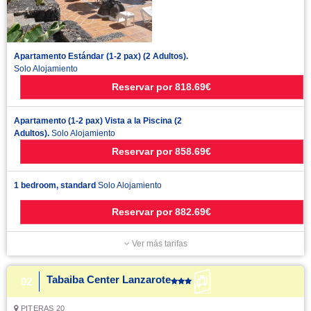
Apartamento Estándar (1-2 pax) (2 Adultos).
Solo Alojamiento
Reservar
por
818.69€
Apartamento (1-2 pax) Vista a la Piscina (2
Adultos).
Solo Alojamiento
Reservar
por
858.69€
1 bedroom, standard
Solo Alojamiento
Reservar
por
882.69€
Ver más tarifas
Tabaiba Center Lanzarote
02
PITERAS 20