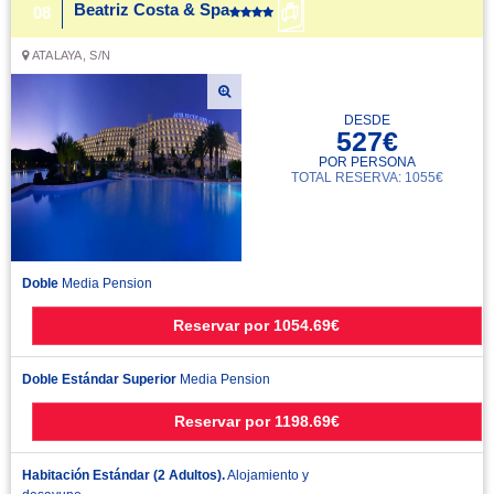
Beatriz Costa & Spa
08
ATALAYA, S/N
DESDE
527€
POR PERSONA
TOTAL RESERVA: 1055€
Doble
Media Pension
Reservar
por
1054.69€
Doble Estándar Superior
Media Pension
Reservar
por
1198.69€
Habitación Estándar (2 Adultos).
Alojamiento y