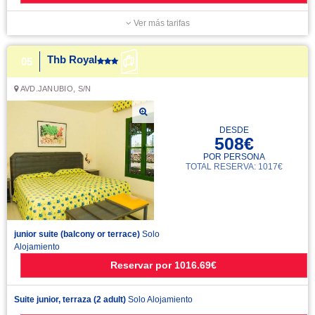
Ver más tarifas
Thb Royal
05
AVD.JANUBIO, S/N
DESDE
508€
POR PERSONA
TOTAL RESERVA: 1017€
junior suite (balcony or terrace)
Solo
Alojamiento
Reservar
por
1016.69€
Suite junior, terraza (2 adult)
Solo Alojamiento