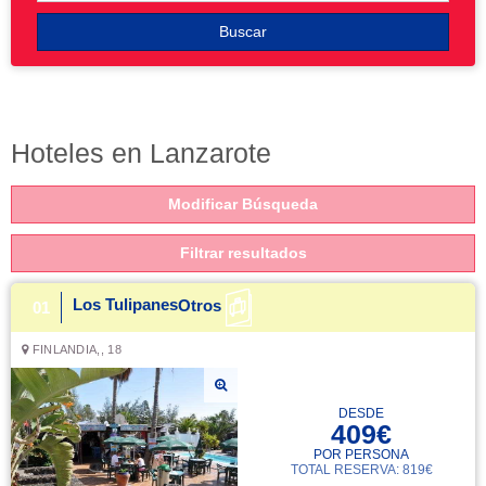
Buscar
Hoteles en Lanzarote
Modificar Búsqueda
Filtrar resultados
Los Tulipanes
Otros
01
FINLANDIA,, 18
DESDE
409€
POR PERSONA
TOTAL RESERVA: 819€