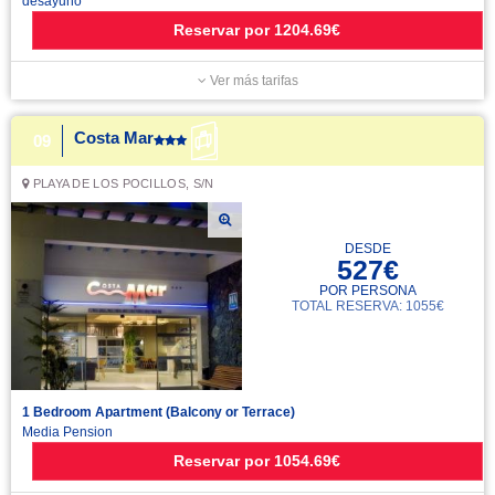
desayuno
Reservar
por
1204.69€
Ver más tarifas
Costa Mar
09
PLAYA DE LOS POCILLOS, S/N
DESDE
527€
POR PERSONA
TOTAL RESERVA: 1055€
1 Bedroom Apartment (Balcony or Terrace)
Media Pension
Reservar
por
1054.69€