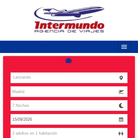
968170789 / 968170263
Inicio
Costas
Lanzarote
Vuelos
Islas
Caribe
Grandes Viajes