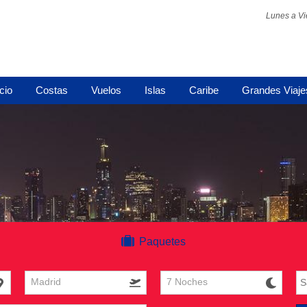
Lunes a Vi
icio
Costas
Vuelos
Islas
Caribe
Grandes Viaje
Paquetes
Madrid
7 Noches