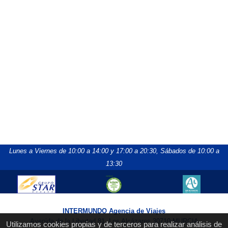
Lunes a Viernes de 10:00 a 14:00 y 17:00 a 20:30,
Sábados de 10:00 a
13:30
INTERMUNDO Agencia de Viajes
Avenida de la Libertad 81, Los Alcázares 30710 MURCIA
Utilizamos cookies propias y de terceros para realizar análisis de