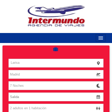
968170789 / 968170263
Inicio
Costas
Larisa
Vuelos
Islas
Caribe
Grandes Viajes