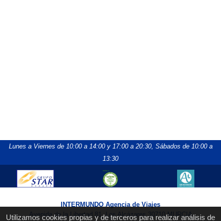
Lunes a Viernes de 10:00 a 14:00 y 17:00 a 20:30,
Sábados de 10:00 a
13:30
INTERMUNDO Agencia de Viajes
Avenida de la Libertad 81, Los Alcázares 30710 MURCIA
Utilizamos cookies propias y de terceros para realizar análisis de