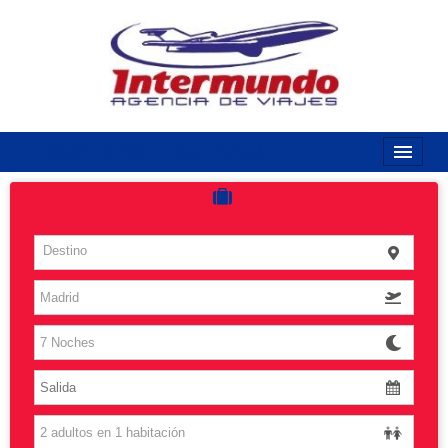
968170789 / 968170263
Inicio
Costas
Destino
Vuelos
Islas
Caribe
Grandes Viajes