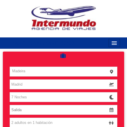
968170789 / 968170263
Inicio
Costas
Madeira
Vuelos
Islas
Caribe
Grandes Viajes