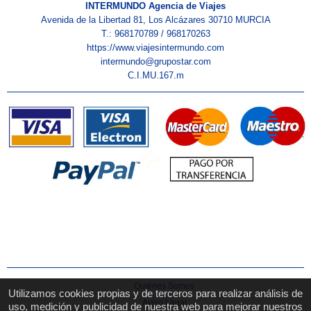
INTERMUNDO Agencia de Viajes
Avenida de la Libertad 81, Los Alcázares 30710 MURCIA
T.: 968170789 / 968170263
https://www.viajesintermundo.com
intermundo@grupostar.com
C.I.MU.167.m
Quiénes Somos
Utilizamos cookies propias y de terceros para realizar análisis de
Aviso Legal
uso, medición y publicidad de nuestra web para mejorar nuestros