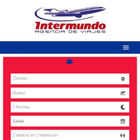
968170789 / 968170263
Inicio
Costas
Destino
Vuelos
Islas
Caribe
Grandes Viajes