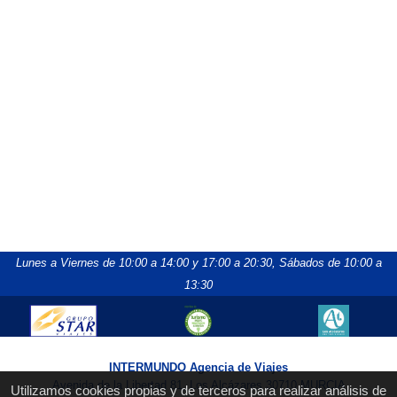
Lunes a Viernes de 10:00 a 14:00 y 17:00 a 20:30,
Sábados de 10:00 a
13:30
INTERMUNDO Agencia de Viajes
Avenida de la Libertad 81, Los Alcázares 30710 MURCIA
Utilizamos cookies propias y de terceros para realizar análisis de