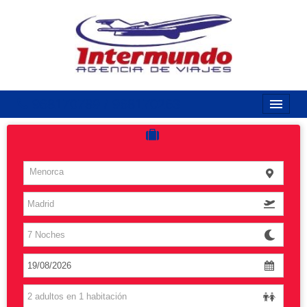
968170789 / 968170263
Inicio
Costas
Menorca
Vuelos
Islas
Caribe
Grandes Viajes