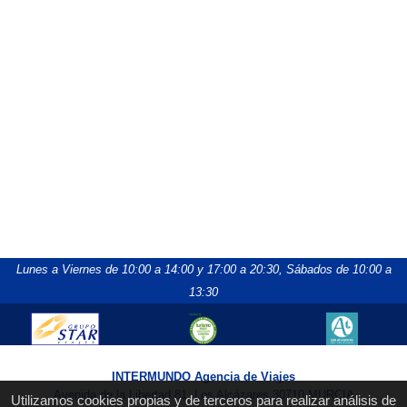
Lunes a Viernes de 10:00 a 14:00 y 17:00 a 20:30,
Sábados de 10:00 a
13:30
INTERMUNDO Agencia de Viajes
Avenida de la Libertad 81, Los Alcázares 30710 MURCIA
Utilizamos cookies propias y de terceros para realizar análisis de