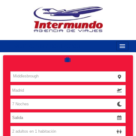
968170789 / 968170263
Inicio
Costas
Middlesbrough
Vuelos
Islas
Caribe
Grandes Viajes