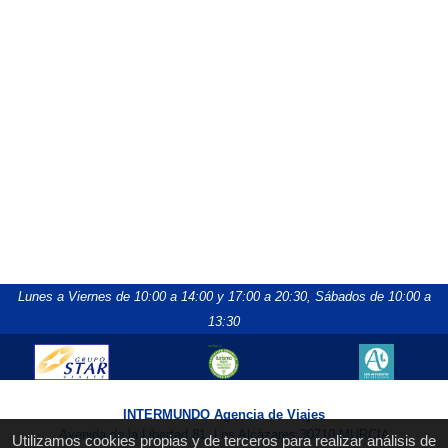
Lunes a Viernes de 10:00 a 14:00 y 17:00 a 20:30,
Sábados de 10:00 a
13:30
INTERMUNDO Agencia de Viajes
Avenida de la Libertad 81, Los Alcázares 30710 MURCIA
Utilizamos cookies propias y de terceros para realizar análisis de