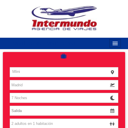
968170789 / 968170263
Inicio
Costas
Mlini
Vuelos
Islas
Caribe
Grandes Viajes