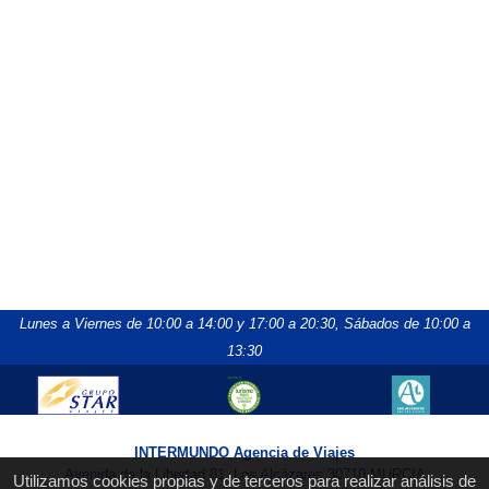
Lunes a Viernes de 10:00 a 14:00 y 17:00 a 20:30,
Sábados de 10:00 a
13:30
INTERMUNDO Agencia de Viajes
Avenida de la Libertad 81, Los Alcázares 30710 MURCIA
Utilizamos cookies propias y de terceros para realizar análisis de