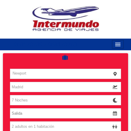
968170789 / 968170263
Inicio
Costas
Newport
Vuelos
Islas
Caribe
Grandes Viajes