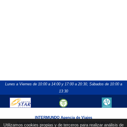
Lunes a Viernes de 10:00 a 14:00 y 17:00 a 20:30,
Sábados de 10:00 a
13:30
INTERMUNDO Agencia de Viajes
Avenida de la Libertad 81, Los Alcázares 30710 MURCIA
Utilizamos cookies propias y de terceros para realizar análisis de