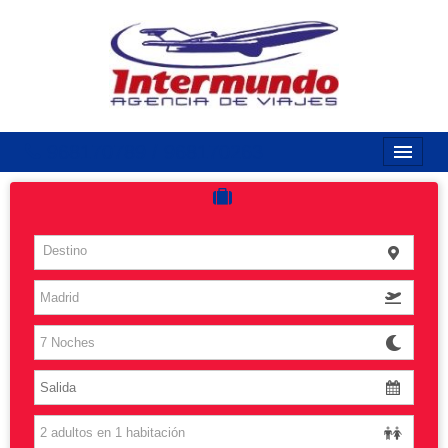
968170789 / 968170263
Inicio
Costas
Destino
Vuelos
Islas
Caribe
Grandes Viajes