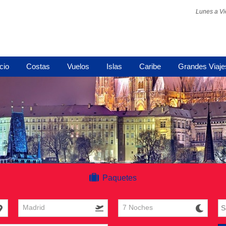
Lunes a Vi
icio
Costas
Vuelos
Islas
Caribe
Grandes Viaje
Paquetes
Madrid
7 Noches